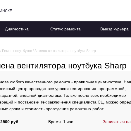
БИНСКЕ
Диагностика
Статус ремонта
Выезд курьера
/
Ремонт ноутбуков
/
Замена вентилятора ноутбука Sharp
ена вентилятора ноутбука Sharp
нова любого качественного ремонта - правильная диагностика. На
рвисный центр проводит все уровни тестирования: программной,
паратной, внешней диагностики. Только после всех необходимых
ераций и постановки тех заключения специалиста СЦ, можно опре
чные сроки и стоимость проведения ремонтных работ.
 2500 руб
Время: 1 час
Записаться на