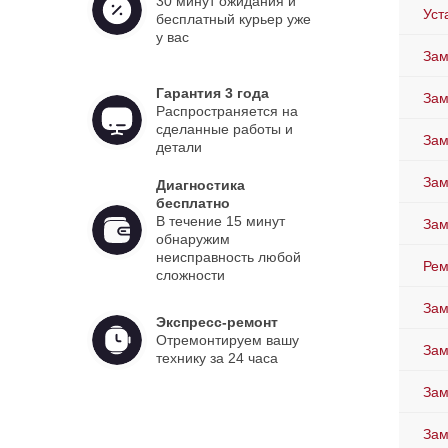
30 минут ожидания и
Уст
бесплатный курьер уже
у вас
Зам
Гарантия 3 года
Зам
Распространяется на
сделанные работы и
Зам
детали
Зам
Диагностика
бесплатно
В течение 15 минут
За
обнаружим
неисправность любой
Рем
сложности
Зам
Экспресс-ремонт
Отремонтируем вашу
Зам
технику за 24 часа
Зам
Зам