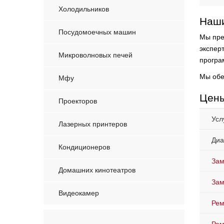
Холодильников
Наши
Посудомоечных машин
Мы пре
экспер
Микроволновых печей
програ
Мы обе
Мфу
Цены
Проекторов
Усл
Лазерных принтеров
Диа
Кондиционеров
Зам
Домашних кинотеатров
Зам
Видеокамер
Рем