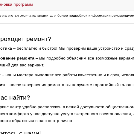
ановка программ
е являются окончательными, для более подробной информации рекомендуем 
проходит ремонт?
стика
– бесплатно и быстро! Мы проверим ваше устройство и сра
сование ремонта
– мы подробно объясним все возможные варианты
ящий для вас вариант.
т
– наши мастера выполнят все работы качественно и в срок, испол
ия
– после завершения ремонта вы получаете гарантийный талон 
нас найти?
рвис центр удобно расположен в пешей доступности общественно
его комфорта у нас доступна услуга экстренного восстановления, а
ности обратиться в наш центр лично.
итесь с нами!