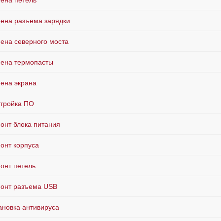
ена петель
ена разъема зарядки
ена северного моста
ена термопасты
ена экрана
тройка ПО
онт блока питания
онт корпуса
онт петель
онт разъема USB
ановка антивируса