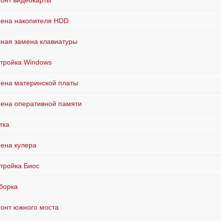
онт видеокарты
ена накопителя HDD
ная замена клавиатуры
тройка Windows
ена материнской платы
ена оперативной памяти
тка
ена кулера
тройка Биос
борка
онт южного моста