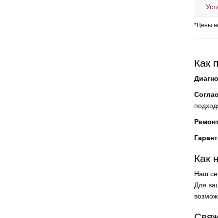
Уст
*Цены н
Как 
Диагно
Согла
подход
Ремон
Гарант
Как 
Наш се
Для ваш
возмож
Свяж