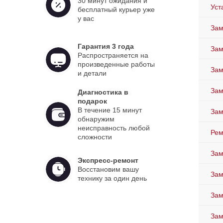
30 минут ожидания и
Уст
бесплатный курьер уже
у вас
Зам
Гарантия 3 года
Зам
Распространяется на
произведенные работы
Зам
и детали
Зам
Диагностика в
подарок
В течение 15 минут
За
обнаружим
неисправность любой
Рем
сложности
Зам
Экспресс-ремонт
Восстановим вашу
Зам
технику за один день
Зам
Зам