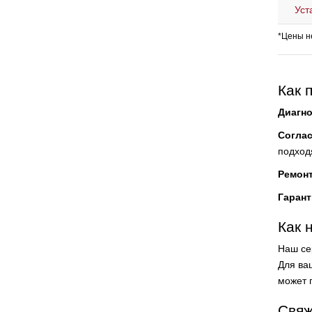
Уст
*Цены н
Как 
Диагно
Согла
подход
Ремон
Гарант
Как 
Наш се
Для ва
может 
Свяж