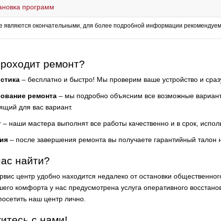
ановка программ
е являются окончательными, для более подробной информации рекомендуем 
проходит ремонт?
стика
– бесплатно и быстро! Мы проверим ваше устройство и сра
сование ремонта
– мы подробно объясним все возможные варианты
ящий для вас вариант.
т
– наши мастера выполнят все работы качественно и в срок, испол
ия
– после завершения ремонта вы получаете гарантийный талон 
нас найти?
рвис центр удобно находится недалеко от остановки общественно
шего комфорта у нас предусмотрена услуга оперативного восстановл
посетить наш центр лично.
итесь с нами!