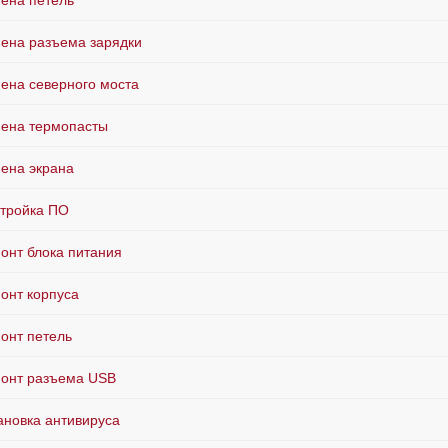
ена петель
ена разъема зарядки
ена северного моста
ена термопасты
ена экрана
тройка ПО
онт блока питания
онт корпуса
онт петель
онт разъема USB
ановка антивируса