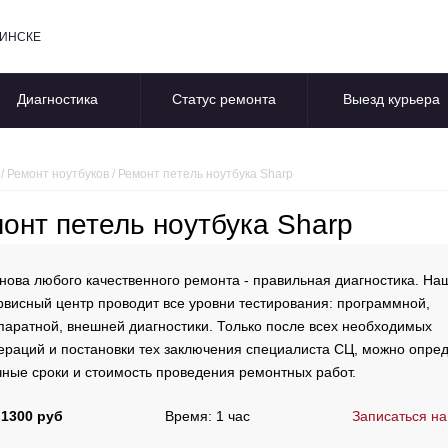
БИНСКЕ
Диагностика
Статус ремонта
Выезд курьера
/
Ремонт ноутбуков
/
Ремонт петель ноутбука Sharp
онт петель ноутбука Sharp
нова любого качественного ремонта - правильная диагностика. На
рвисный центр проводит все уровни тестирования: программной,
паратной, внешней диагностики. Только после всех необходимых
ераций и постановки тех заключения специалиста СЦ, можно опре
чные сроки и стоимость проведения ремонтных работ.
 1300 руб
Время: 1 час
Записаться на