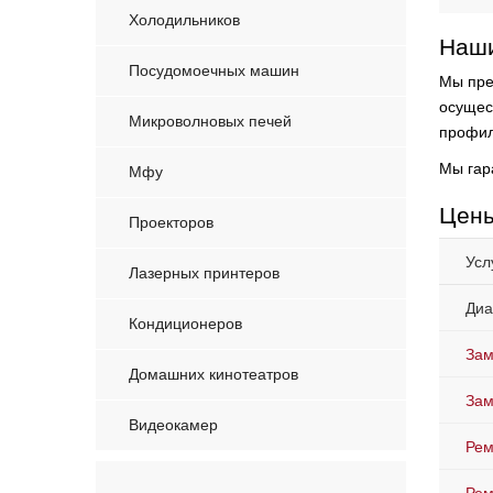
Холодильников
Наши
Посудомоечных машин
Мы пре
осущес
Микроволновых печей
профил
Мы гар
Мфу
Цены
Проекторов
Усл
Лазерных принтеров
Диа
Кондиционеров
Зам
Домашних кинотеатров
Зам
Видеокамер
Рем