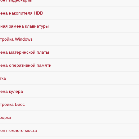
онт видеокарты
ена накопителя HDD
ная замена клавиатуры
тройка Windows
ена материнской платы
ена оперативной памяти
тка
ена кулера
тройка Биос
борка
онт южного моста