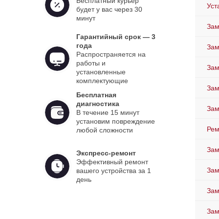
Бесплатный курьер
Уст
будет у вас через 30
минут
Зам
Гарантийный срок — 3
года
Зам
Распространяется на
работы и
Зам
установленные
комплектующие
Зам
Бесплатная
диагностика
За
В течение 15 минут
установим повреждение
Рем
любой сложности
Зам
Экспресс-ремонт
Эффективный ремонт
Зам
вашего устройства за 1
день
Зам
Зам