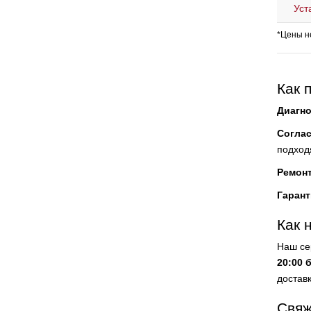
Уст
*Цены н
Как 
Диагно
Согла
подход
Ремон
Гарант
Как 
Наш се
20:00 
доставк
Свяж