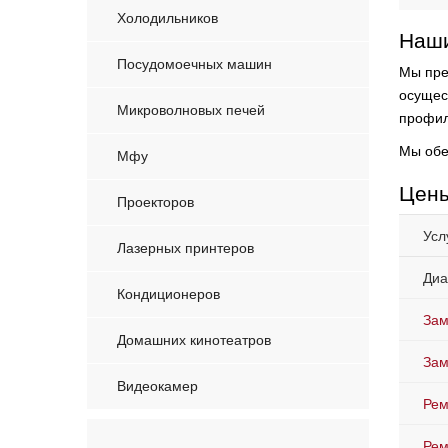
Холодильников
Наши
Посудомоечных машин
Мы пре
осущес
Микроволновых печей
профил
Мы обе
Мфу
Цены
Проекторов
Усл
Лазерных принтеров
Диа
Кондиционеров
Зам
Домашних кинотеатров
Зам
Видеокамер
Рем
Рем