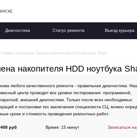
БИНСКЕ
Диагностика
Статус ремонта
Выезд курьера
/
Ремонт ноутбуков
/
Замена накопителя HDD ноутбука Sharp
ена накопителя HDD ноутбука Sh
нова любого качественного ремонта - правильная диагностика. На
рвисный центр проводит все уровни тестирования: программной,
паратной, внешней диагностики. Только после всех необходимых
ераций и постановки тех заключения специалиста СЦ, можно опре
чные сроки и стоимость проведения ремонтных работ.
 400 руб
Время: 15 минут
Записаться на