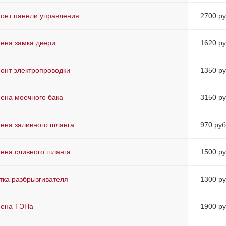
онт панели управления
2700 ру
ена замка двери
1620 ру
онт электропроводки
1350 ру
ена моечного бака
3150 ру
ена заливного шланга
970 руб
ена сливного шланга
1500 ру
тка разбрызгивателя
1300 ру
ена ТЭНа
1900 ру