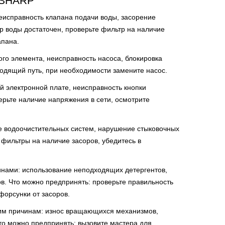
SHARP
еисправность клапана подачи воды, засорение
ор воды достаточен, проверьте фильтр на наличие
апана.
ого элемента, неисправность насоса, блокировка
водящий путь, при необходимости замените насос.
ой электронной плате, неисправность кнопки
ерьте наличие напряжения в сети, осмотрите
ие водоочистительных систем, нарушение стыковочных
 фильтры на наличие засоров, убедитесь в
инами: использование неподходящих детергентов,
в. Что можно предпринять: проверьте правильность
форсунки от засоров.
щим причинам: износ вращающихся механизмов,
то можно предпринять: вызовите мастера для