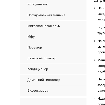
Спра
Холодильник
Не н
вход
Посудомоечная машина
засо
Микроволновая печь
Вода
труб
Мфу
Не в
вклю
Проектор
пров
Лазерный принтер
Маши
соед
Кондиционер
надё
Плох
Домашний кинотеатр
засо
Видеокамера
разм
Изда
попа