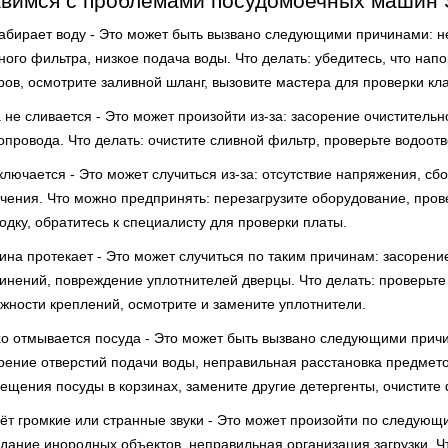
вимся с проблемами посудомоечных машин
абирает воду - Это может быть вызвано следующими причинами: н
ного фильтра, низкое подача воды. Что делать: убедитесь, что нап
ров, осмотрите заливной шланг, вызовите мастера для проверки кл
 не сливается - Это может произойти из-за: засорение очистительн
опровода. Что делать: очистите сливной фильтр, проверьте водоот
ключается - Это может случиться из-за: отсутствие напряжения, сб
чения. Что можно предпринять: перезагрузите оборудование, пров
одку, обратитесь к специалисту для проверки платы.
на протекает - Это может случиться по таким причинам: засорен
инений, повреждение уплотнителей дверцы. Что делать: проверьте
жности креплений, осмотрите и замените уплотнители.
о отмывается посуда - Это может быть вызвано следующими прич
рение отверстий подачи воды, неправильная расстановка предмето
ещения посуды в корзинах, замените другие детергенты, очистите 
ёт громкие или странные звуки - Это может произойти по следую
дание инородных объектов, неправильная организация загрузки. Ч