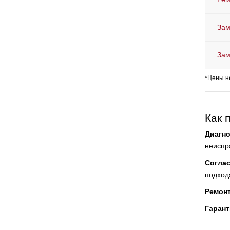
Зам
Зам
*Цены н
Как 
Диагно
неиспр
Согла
подход
Ремон
Гарант