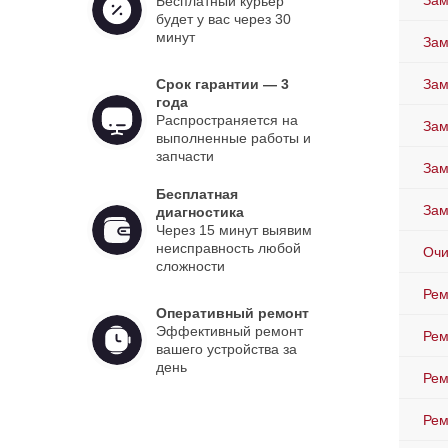
Зам
Бесплатный курьер
будет у вас через 30
минут
Зам
Срок гарантии — 3
Зам
года
Распространяется на
Зам
выполненные работы и
запчасти
Зам
Бесплатная
Зам
диагностика
Через 15 минут выявим
неисправность любой
Очи
сложности
Рем
Оперативный ремонт
Эффективный ремонт
Рем
вашего устройства за
день
Рем
Рем