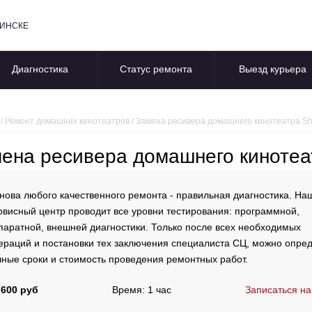
БИНСКЕ
Диагностика
Статус ремонта
Выезд курьера
/
Ремонт домашних кинотеатров
/
Замена ресивера домашнего кинотеатра Sh
ена ресивера домашнего кинотеа
нова любого качественного ремонта - правильная диагностика. На
рвисный центр проводит все уровни тестирования: программной,
паратной, внешней диагностики. Только после всех необходимых
ераций и постановки тех заключения специалиста СЦ, можно опре
чные сроки и стоимость проведения ремонтных работ.
 600 руб
Время: 1 час
Записаться на