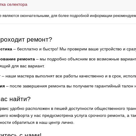
тка селектора
е являются окончательными, для более подробной информации рекомендуем 
проходит ремонт?
стика
– бесплатно и быстро! Мы проверим ваше устройство и сра
сование ремонта
– мы подробно объясним все возможные варианты
ящий для вас вариант.
т
– наши мастера выполнят все работы качественно и в срок, испол
ия
– после завершения ремонта вы получаете гарантийный талон 
нас найти?
рвис удобно расположен в пешей доступности общественного тра
его комфорта у нас предусмотрена услуга срочного ремонта, а такж
ности обратиться в наш центр лично.
итесь с нами!