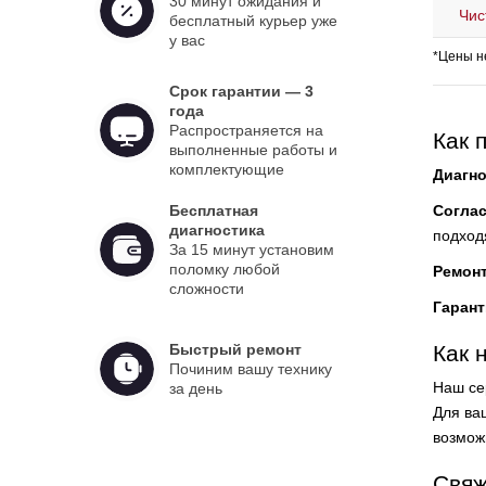
30 минут ожидания и
Чис
бесплатный курьер уже
у вас
*Цены н
Срок гарантии — 3
года
Распространяется на
Как 
выполненные работы и
комплектующие
Диагно
Бесплатная
Согла
диагностика
подход
За 15 минут установим
поломку любой
Ремон
сложности
Гарант
Быстрый ремонт
Как 
Починим вашу технику
Наш се
за день
Для ваш
возмож
Свяж