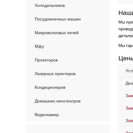
Холодильников
Наши
Посудомоечных машин
Мы пре
провод
Микроволновых печей
детале
Мы гар
Мфу
Цены
Проекторов
Усл
Лазерных принтеров
Диа
Кондиционеров
Зам
Домашних кинотеатров
Зам
Видеокамер
Зам