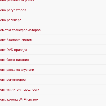
ена разъема акустики
ена регуляторов
ена ресивера
емотка трансформаторов
онт Bluetooth систем
онт DVD привода
онт блока питания
онт разъема акустики
онт регуляторов
онт усилителя мощности
онт/замена Wi-Fi систем