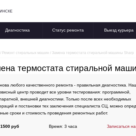
БИНСКЕ
Диагностика
Статус ремонта
Выезд курьера
/
Ремонт стиральных машин
/
Замена термостата стиральной машины Sharp
ена термостата стиральной маш
нова любого качественного ремонта - правильная диагностика. На
рвисный центр проводит все уровни тестирования: программной,
паратной, внешней диагностики. Только после всех необходимых
ераций и постановки тех заключения специалиста СЦ, можно опре
чные сроки и стоимость проведения ремонтных работ.
 1500 руб
Время: 3 часа
Записаться на