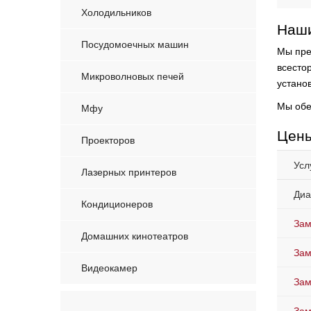
Холодильников
Наши
Посудомоечных машин
Мы пре
всесто
Микроволновых печей
устано
Мы обе
Мфу
Цены
Проекторов
Усл
Лазерных принтеров
Диа
Кондиционеров
Зам
Домашних кинотеатров
Зам
Видеокамер
Зам