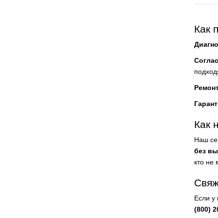
Как 
Диагно
Согла
подход
Ремон
Гарант
Как 
Наш се
без в
кто не 
Свяж
Если у
(800) 2