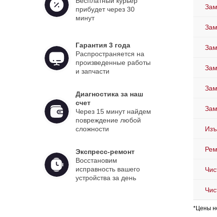
Бесплатный курьер
Зам
прибудет через 30
минут
Зам
Гарантия 3 года
Зам
Распространяется на
произведенные работы
Зам
и запчасти
Зам
Диагностика за наш
счет
Зам
Через 15 минут найдем
повреждение любой
сложности
Изъ
Рем
Экспресс-ремонт
Восстановим
исправность вашего
Чис
устройства за день
Чис
*Цены н