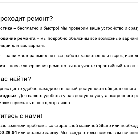
проходит ремонт?
стика
– бесплатно и быстро! Мы проверим ваше устройство и сра
сование ремонта
– мы подробно объясним все возможные варианты
ящий для вас вариант.
т
– наши мастера выполнят все работы качественно и в срок, испол
ия
– после завершения ремонта вы получаете гарантийный талон 
нас найти?
рвис центр удобно находится в пешей доступности общественного
ыходных
. Для вашего удобства у нас доступна услуга экстренного р
может приехать в наш центр лично.
итесь с нами!
 вас возникли проблемы со стиральной машиной Sharp или необход
00-26-94
или оставьте заявку. Мы всегда готовы помочь вам почини