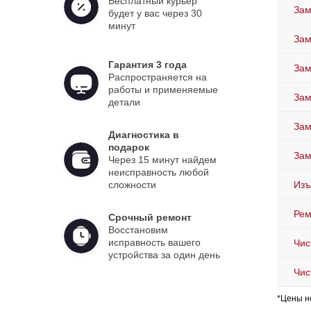
Бесплатный курьер
Зам
будет у вас через 30
минут
Зам
Гарантия 3 года
Зам
Распространяется на
работы и применяемые
Зам
детали
Зам
Диагностика в
подарок
Зам
Через 15 минут найдем
неисправность любой
сложности
Изъ
Рем
Срочный ремонт
Восстановим
исправность вашего
Чис
устройства за один день
Чис
*Цены н