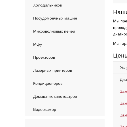
Холодильников
Наши
Посудомоечных машин
Мы пре
провод
Микроволновых печей
диагнос
Мы гар
Мфу
Цены
Проекторов
Усл
Лазерных принтеров
Диа
Кондиционеров
Зам
Домашних кинотеатров
Зам
Видеокамер
Зам