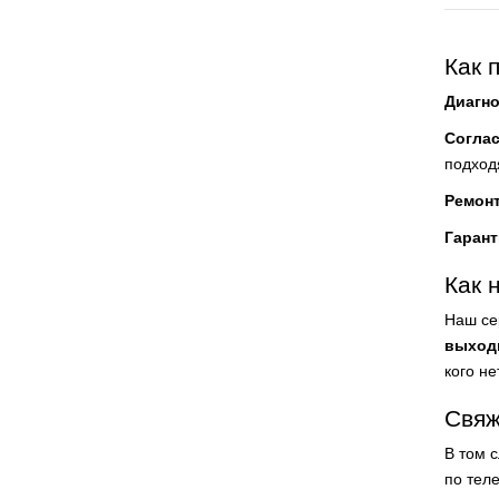
Как 
Диагно
Согла
подход
Ремон
Гарант
Как 
Наш се
выход
кого н
Свяж
В том 
по тел