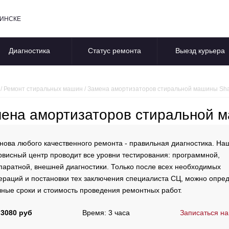
БИНСКЕ
Диагностика
Статус ремонта
Выезд курьера
/
Ремонт стиральных машин
/
Замена амортизаторов стиральной машины Sh
ена амортизаторов стиральной 
нова любого качественного ремонта - правильная диагностика. На
рвисный центр проводит все уровни тестирования: программной,
паратной, внешней диагностики. Только после всех необходимых
ераций и постановки тех заключения специалиста СЦ, можно опре
чные сроки и стоимость проведения ремонтных работ.
 3080 руб
Время: 3 часа
Записаться на