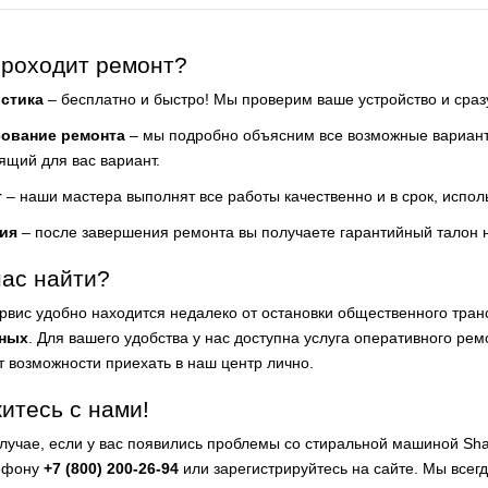
проходит ремонт?
стика
– бесплатно и быстро! Мы проверим ваше устройство и сра
сование ремонта
– мы подробно объясним все возможные варианты
ящий для вас вариант.
т
– наши мастера выполнят все работы качественно и в срок, испол
ия
– после завершения ремонта вы получаете гарантийный талон 
нас найти?
рвис удобно находится недалеко от остановки общественного тра
ных
. Для вашего удобства у нас доступна услуга оперативного ремо
ет возможности приехать в наш центр лично.
итесь с нами!
случае, если у вас появились проблемы со стиральной машиной Sha
ефону
+7 (800) 200-26-94
или зарегистрируйтесь на сайте. Мы всег