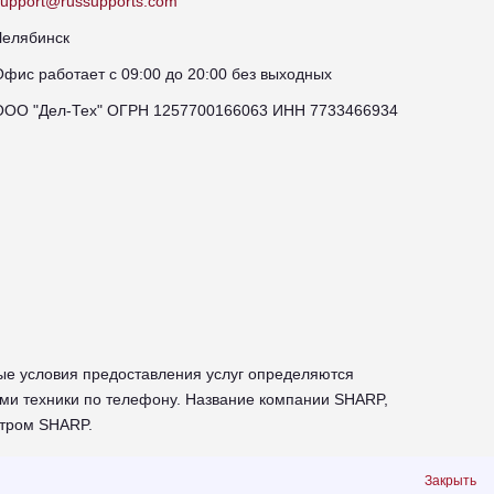
support@russupports.com
Челябинск
Офис работает с 09:00 до 20:00 без выходных
ООО "Дел-Тех" ОГРН 1257700166063 ИНН 7733466934
ые условия предоставления услуг определяются
ми техники по телефону. Название компании SHARP,
нтром SHARP.
техники SHARP
Закрыть