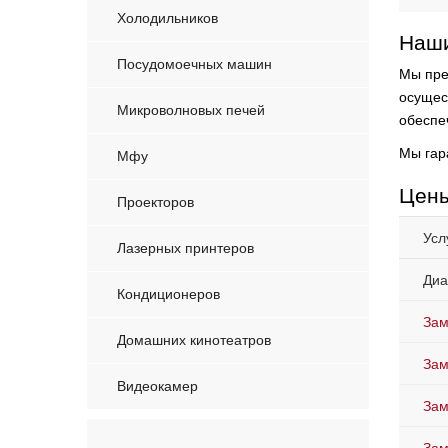
Холодильников
Наши
Посудомоечных машин
Мы пре
осущес
Микроволновых печей
обеспеч
Мы гар
Мфу
Цены
Проекторов
Усл
Лазерных принтеров
Диа
Кондиционеров
Зам
Домашних кинотеатров
Зам
Видеокамер
Зам