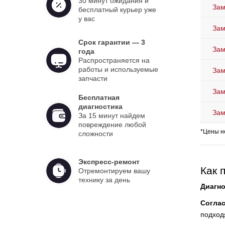
30 минут ожидания и
Зам
бесплатный курьер уже
у вас
Зам
Срок гарантии — 3
Зам
года
Распространяется на
работы и используемые
Зам
запчасти
Зам
Бесплатная
диагностика
Зам
За 15 минут найдем
повреждение любой
*Цены н
сложности
Экспресс-ремонт
Как 
Отремонтируем вашу
технику за день
Диагно
Согла
подход