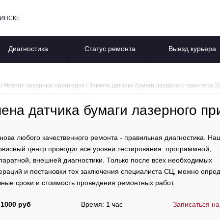
БИНСКЕ
Диагностика
Статус ремонта
Выезд курьера
/
Ремонт лазерных принтеров
/
Замена датчика бумаги лазерного принтера S
ена датчика бумаги лазерного пр
нова любого качественного ремонта - правильная диагностика. На
рвисный центр проводит все уровни тестирования: программной,
паратной, внешней диагностики. Только после всех необходимых
ераций и постановки тех заключения специалиста СЦ, можно опре
чные сроки и стоимость проведения ремонтных работ.
 1000 руб
Время: 1 час
Записаться на