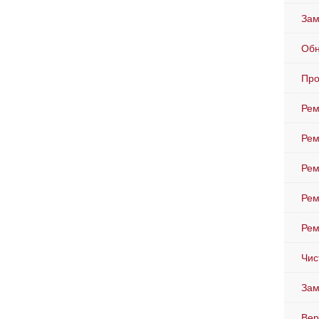
Зам
Обн
Про
Рем
Рем
Рем
Рем
Рем
Чис
Зам
Вер