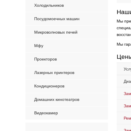
Холодильников
Наши
Посудомоечных машин
Мы пре
специа
Микроволновых печей
восста
Мы гар
Мфу
Цены
Проекторов
Усл
Лазерных принтеров
Диа
Кондиционеров
Зам
Домашних кинотеатров
Зам
Видеокамер
Рем
Зам