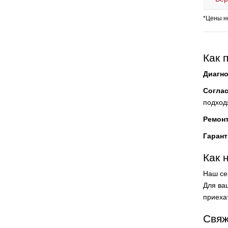
*Цены н
Как 
Диагно
Согла
подход
Ремон
Гарант
Как 
Наш се
Для ваш
приеха
Свяж