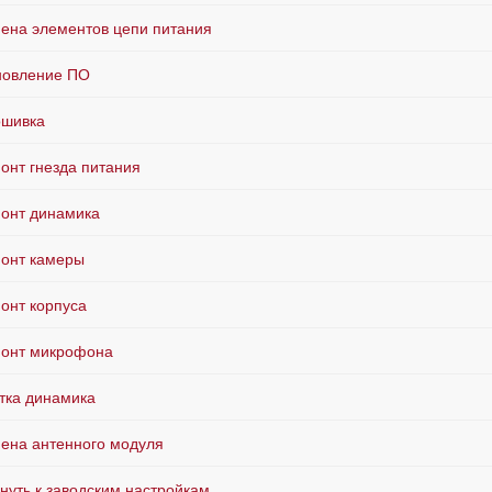
ена элементов цепи питания
овление ПО
шивка
онт гнезда питания
онт динамика
онт камеры
онт корпуса
онт микрофона
тка динамика
ена антенного модуля
нуть к заводским настройкам